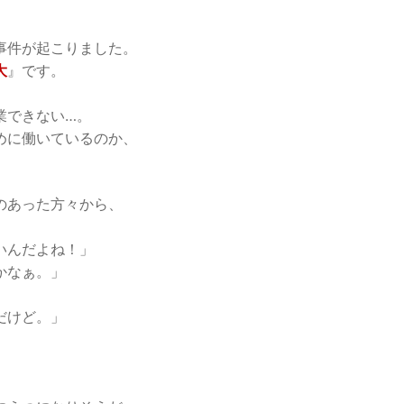
事件が起こりました。
大
』です。
業できない…。
めに働いているのか、
。
のあった方々から、
いんだよね！」
かなぁ。」
だけど。」