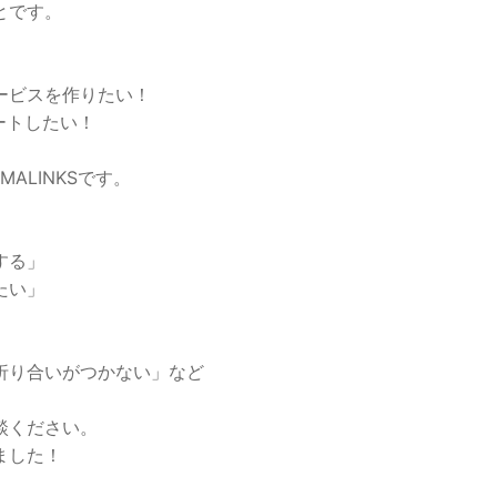
とです。
ービスを作りたい！
ートしたい！
ALINKSです。
する」
たい」
折り合いがつかない」など
談ください。
ました！