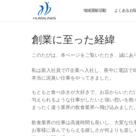
コ
地域貢献活動
よくあるお
ン
テ
ン
ツ
創業に至った経緯
へ
ス
このたびは、本ページをご覧いただき、誠にあ
キ
ッ
私は新入社員でIT企業へ入社し、夜中に電話で
プ
本当に泥臭い仕事をやってきました。
もともと食べ歩きが大好きで、お店からいただ
与えられるような仕事がしたいと強い想いを抱
まったく違う業界の飲食業界へ飛び込みました
飲食業界の仕事は高速時間も長いし、大変な仕
お客様に喜んでもらえる嬉しさが何よりも楽し