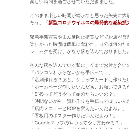
楽しい時間を過ごさせていただきました。
このまま楽しい時間が続かなと思った矢先に大
そう、『
新型コロナウイルスの爆発的な感染拡
緊急事態宣言やまん延防止措置などでお店が営
楽しかった時間は簡単に奪われ、自分は何のた
ショックを受け、かなり落ち込んでおりました
そんな落ち込んでいる私に、今までお付き合い
「パソコンわからないから手伝って！」
「名刺作れる？あと、ショップカードも作りた
「ホームページ作りたいんだぁ、お願いできる
「SNSってどうやって始めたらいいの？」
「時間ないから、資料作りを手伝ってほしいん
「店内メニューとPOPを変えたいんだよね。」
「看板用のポスター作りたいんだよね！」
「Googleマップのやつってやり方わかる？」